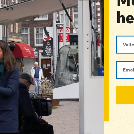
Me
he