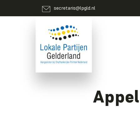
secretaris@lpgld.nl
Appel