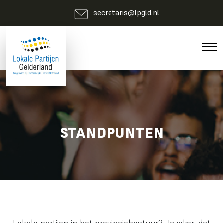
secretaris@lpgld.nl
STANDPUNTEN
Lokale partijen in het provinciebestuur? Jazeker, dat